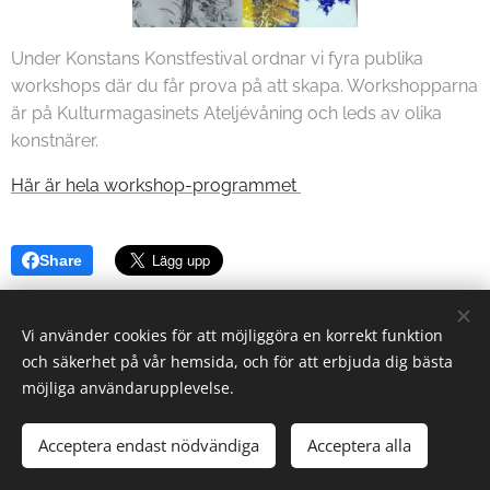
Under Konstans Konstfestival ordnar vi fyra publika
workshops där du får prova på att skapa. Workshopparna
är på Kulturmagasinets Ateljévåning och leds av olika
konstnärer.
Här är hela workshop-programmet
Share
Vi använder cookies för att möjliggöra en korrekt funktion
och säkerhet på vår hemsida, och för att erbjuda dig bästa
möjliga användarupplevelse.
2024 KNiS | Alla rättigheter reserverade.
Acceptera endast nödvändiga
Acceptera alla
Cookies