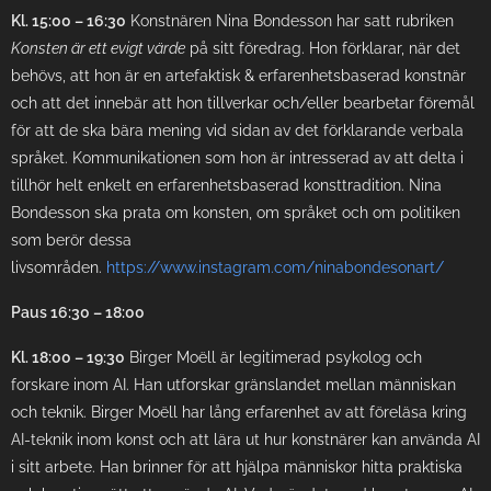
Kl. 15:00 – 16:30
Konstnären Nina Bondesson har satt rubriken
Konsten är ett evigt värde
på sitt föredrag. Hon förklarar, när det
behövs, att hon är en artefaktisk & erfarenhetsbaserad konstnär
och att det innebär att hon tillverkar och/eller bearbetar föremål
för att de ska bära mening vid sidan av det förklarande verbala
språket. Kommunikationen som hon är intresserad av att delta i
tillhör helt enkelt en erfarenhetsbaserad konsttradition. Nina
Bondesson ska prata om konsten, om språket och om politiken
som berör dessa
livsområden.
https://www.instagram.com/ninabondesonart/
Paus 16:30 – 18:00
Kl. 18:00 – 19:30
Birger Moëll är legitimerad psykolog och
forskare inom AI. Han utforskar gränslandet mellan människan
och teknik. Birger Moëll har lång erfarenhet av att föreläsa kring
AI-teknik inom konst och att lära ut hur konstnärer kan använda AI
i sitt arbete. Han brinner för att hjälpa människor hitta praktiska