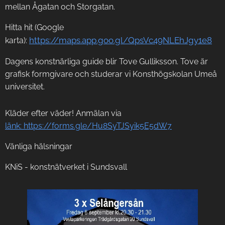
mellan Ågatan och Storgatan.
Hitta hit (Google
https://maps.app.goo.gl/QpsVc49NLEhJgy1e8
karta):
Dagens konstnärliga guide blir Tove Gulliksson. Tove är
grafisk formgivare och studerar vi Konsthögskolan Umeå
universitet.
Kläder efter väder! Anmälan via
länk: https://forms.gle/Hu8SyTJSyik5E5dW7
Vänliga hälsningar
KNiS - konstnätverket i Sundsvall