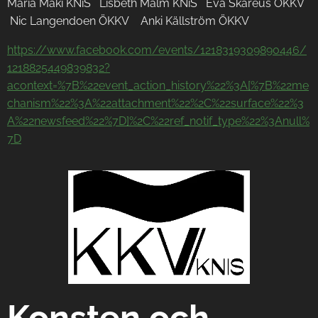
Maria Mäki KNiS Lisbeth Malm KNiS Eva Skåreus ÖKKV
Nic Langendoen ÖKKV Anki Källström ÖKKV
https://www.facebook.com/events/1218319309890446/
1218825449839832?
acontext=%7B%22event_action_history%22%3A[%7B%22me
chanism%22%3A%22attachment%22%2C%22surface%22%3
A%22newsfeed%22%7D]%2C%22ref_notif_type%22%3Anull%
7D
Konsten och