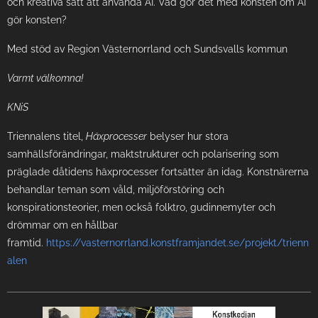
och kreativa sätt att använda AI. Vad gör det med konsten om AI
gör konsten?
Med stöd av Region Västernorrland och Sundsvalls kommun
Varmt välkomna!
KNiS
Triennalens titel,
Häxprocesser
belyser hur stora
samhällsförändringar, maktstrukturer och polarisering som
präglade dåtidens häxprocesser fortsätter än idag. Konstnärerna
behandlar teman som våld, miljöförstöring och
konspirationsteorier, men också folktro, gudinnemyter och
drömmar om en hållbar
framtid.
https://vasternorrland.konstframjandet.se/projekt/trienn
alen